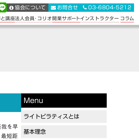
協会について
お問合せ
03-6804-5212
法人会員･コリオ
インストラクター
得と講座
開業サポート
コラム
Menu
ライトピラティスとは
怪我を早
基本理念
、最短距