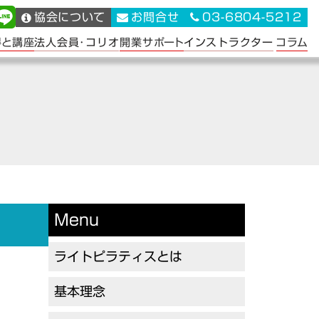
協会について
お問合せ
03-6804-5212
法人会員･コリオ
インストラクター
得と講座
開業サポート
コラム
Menu
ライトピラティスとは
基本理念