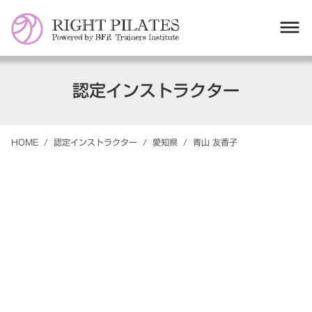
dehaze
認定インストラクター
HOME
/
認定インストラクター
/
愛知県
/
青山
友香子