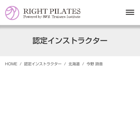
dehaze
認定インストラクター
HOME
/
認定インストラクター
/
北海道
/
今野
詩音