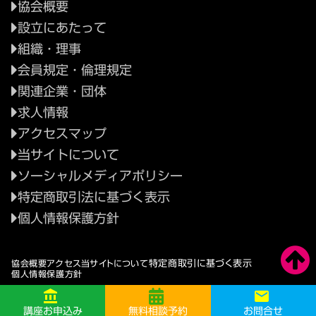
協会概要
設立にあたって
組織・理事
会員規定・倫理規定
関連企業・団体
求人情報
アクセスマップ
当サイトについて
ソーシャルメディアポリシー
特定商取引法に基づく表示
個人情報保護方針
特定商取引に基づく表示
協会概要
アクセス
当サイトについて
個人情報保護方針
account_balance
account_balance
local_post_office
local_post_office
講座お申込み
講座お申込み
無料相談予約
無料相談予約
© Blood Flow Restriction Trainers Institute
お問合せ
お問合せ