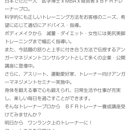
日本でだた一人 医学博士ｘMBAｘ経営者ｘＢＦＲトレ
ーナープロ。
科学的にも正しいトレーニング方法をお客様のニーズ、希
望に応じて適切にアドバイス・指導。
ボディメイクから 減量・ダイエット・女性には美尻美脚
トレーニングまで幅広く指導い。
また、今話題の怒りと上手に付き合う方法で伝授するアン
ガーマネジメントコンサルタントとして多くの企業・公開
講座に登壇中。
さらに、アスリート、運動愛好家、トレーナー向けアンガ
ーマネジメントセミナー実施中。
身体を鍛える事で心も鍛えられ、日常生活や仕事が充実
し、楽しい毎日を過ごすことができます。
そんなトレーナープロから ＢＦＲトレーナー養成講座受
けてみませんか？
明日から ワンランク上のトレーナーに！