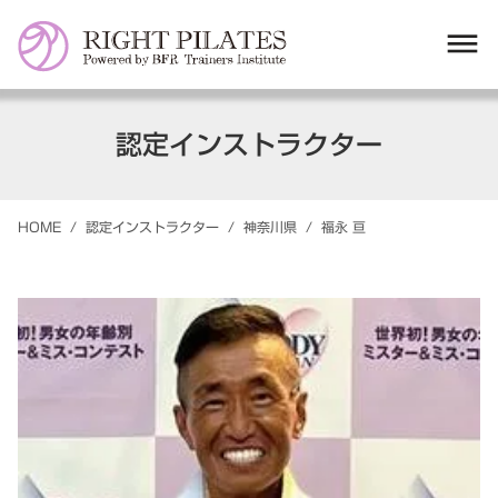
dehaze
認定インストラクター
HOME
/
認定インストラクター
/
神奈川県
/
福永
亘