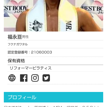
福永
亘
男性
フクナガ
ワタル
認定登録番号：21060003
保有資格
リフォーマーピラティス
language
プロフィール