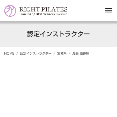
dehaze
認定インストラクター
HOME
/
認定インストラクター
/
宮城県
/
渡邊
由香理