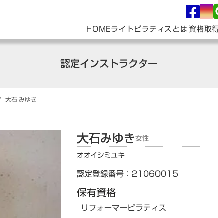
ライトピラティスとは
HOME
資格取
認定インストラクター
/
大石
みゆき
大石
みゆき
女性
オオイシ
ミユキ
認定登録番号：21060015
保有資格
リフォーマーピラティス