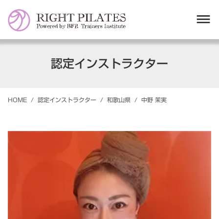
dehaze
認定インストラクター
HOME
/
認定インストラクター
/
和歌山県
/
中野
茉実