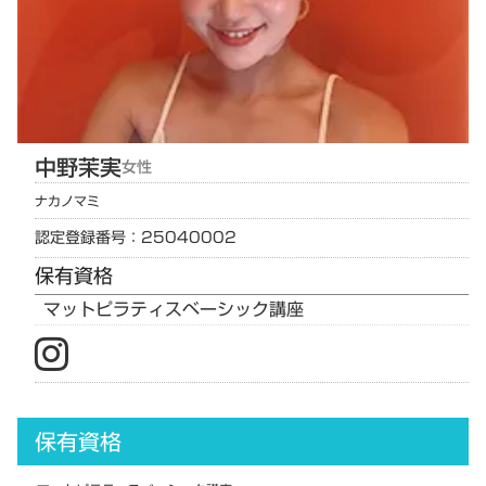
中野
茉実
女性
ナカノ
マミ
認定登録番号：25040002
保有資格
マットピラティスベーシック講座
保有資格