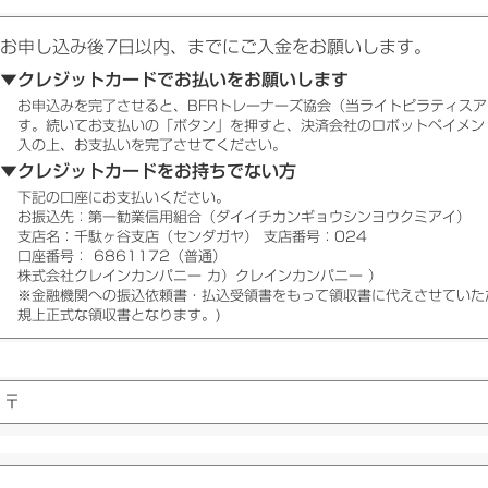
お申し込み後7日以内、
までにご入金をお願いします。
▼クレジットカードでお払いをお願いします
お申込みを完了させると、BFRトレーナーズ協会（当ライトピラティス
す。続いてお支払いの「ボタン」を押すと、決済会社のロボットペイメン
入の上、お支払いを完了させてください。
▼クレジットカードをお持ちでない方
下記の口座にお支払いください。
お振込先：第一勧業信用組合（ダイイチカンギョウシンヨウクミアイ）
支店名：千駄ヶ谷支店（センダガヤ） 支店番号：024
口座番号： 6861172（普通）
株式会社クレインカンパニー カ）クレインカンパニー ）
※金融機関への振込依頼書・払込受領書をもって領収書に代えさせていた
規上正式な領収書となります。)
〒