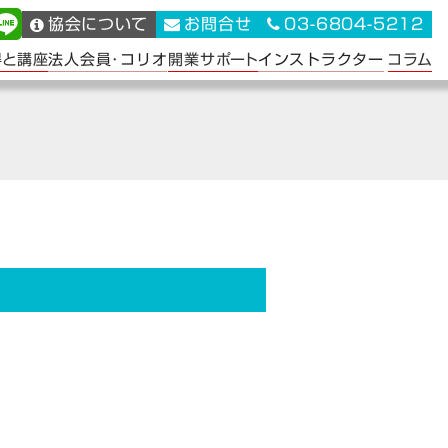
協会について
お問合せ
03-6804-5212
法人会員･コリオ
インストラクター
得と講座
開業サポート
コラム