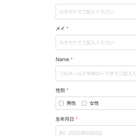
メイ
*
Name
*
性別
*
男性
女性
生年月日
*