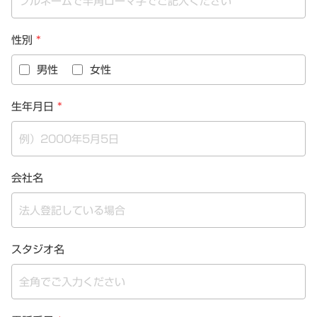
性別
*
男性
女性
生年月日
*
会社名
スタジオ名