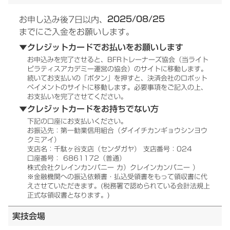
2025/08/25
お申し込み後7日以内、
までにご入金をお願いします。
▼クレジットカードでお払いをお願いします
お申込みを完了させると、BFRトレーナーズ協会（当ライト
ピラティスアカデミー運営の協会）のサイトに移動します。
続いてお支払いの「ボタン」を押すと、決済会社のロボット
ペイメントのサイトに移動します。必要事項をご記入の上、
お支払いを完了させてください。
▼クレジットカードをお持ちでない方
下記の口座にお支払いください。
お振込先：第一勧業信用組合（ダイイチカンギョウシンヨウ
クミアイ）
支店名：千駄ヶ谷支店（センダガヤ） 支店番号：024
口座番号： 6861172（普通）
株式会社クレインカンパニー カ）クレインカンパニー ）
※金融機関への振込依頼書・払込受領書をもって領収書に代
えさせていただきます。(税務署で認められている会計法規上
正式な領収書となります。)
実技会場