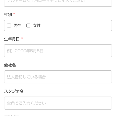
性別
*
男性
女性
生年月日
*
会社名
スタジオ名