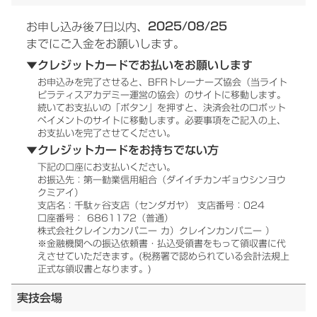
2025/08/25
お申し込み後7日以内、
までにご入金をお願いします。
▼クレジットカードでお払いをお願いします
お申込みを完了させると、BFRトレーナーズ協会（当ライト
ピラティスアカデミー運営の協会）のサイトに移動します。
続いてお支払いの「ボタン」を押すと、決済会社のロボット
ペイメントのサイトに移動します。必要事項をご記入の上、
お支払いを完了させてください。
▼クレジットカードをお持ちでない方
下記の口座にお支払いください。
お振込先：第一勧業信用組合（ダイイチカンギョウシンヨウ
クミアイ）
支店名：千駄ヶ谷支店（センダガヤ） 支店番号：024
口座番号： 6861172（普通）
株式会社クレインカンパニー カ）クレインカンパニー ）
※金融機関への振込依頼書・払込受領書をもって領収書に代
えさせていただきます。(税務署で認められている会計法規上
正式な領収書となります。)
実技会場