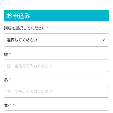
お申込み
講座を選択してください
*
keyboard_arrow_down
姓
*
名
*
セイ
*