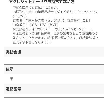
▼クレジットカードをお持ちでない方
下記の口座にお支払いください。
お振込先：第一勧業信用組合（ダイイチカンギョウシンヨウ
クミアイ）
支店名：千駄ヶ谷支店（センダガヤ） 支店番号：024
口座番号： 6861172（普通）
株式会社クレインカンパニー カ）クレインカンパニー ）
※金融機関への振込依頼書・払込受領書をもって領収書に代
えさせていただきます。(税務署で認められている会計法規上
正式な領収書となります。)
実技会場
住所
〒
電話番号