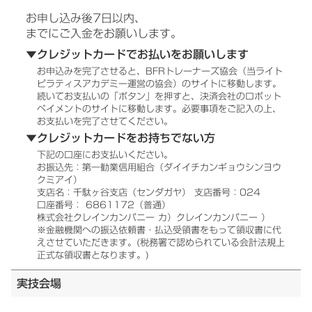
お申し込み後7日以内、
までにご入金をお願いします。
▼クレジットカードでお払いをお願いします
お申込みを完了させると、BFRトレーナーズ協会（当ライト
ピラティスアカデミー運営の協会）のサイトに移動します。
続いてお支払いの「ボタン」を押すと、決済会社のロボット
ペイメントのサイトに移動します。必要事項をご記入の上、
お支払いを完了させてください。
▼クレジットカードをお持ちでない方
下記の口座にお支払いください。
お振込先：第一勧業信用組合（ダイイチカンギョウシンヨウ
クミアイ）
支店名：千駄ヶ谷支店（センダガヤ） 支店番号：024
口座番号： 6861172（普通）
株式会社クレインカンパニー カ）クレインカンパニー ）
※金融機関への振込依頼書・払込受領書をもって領収書に代
えさせていただきます。(税務署で認められている会計法規上
正式な領収書となります。)
実技会場